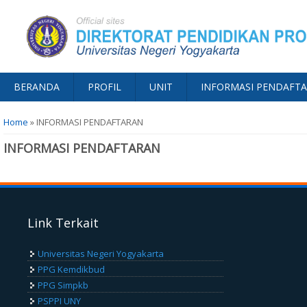
BERANDA
PROFIL
UNIT
INFORMASI PENDAFT
You are here
Home
» INFORMASI PENDAFTARAN
INFORMASI PENDAFTARAN
Link Terkait
Universitas Negeri Yogyakarta
PPG Kemdikbud
PPG Simpkb
PSPPI UNY