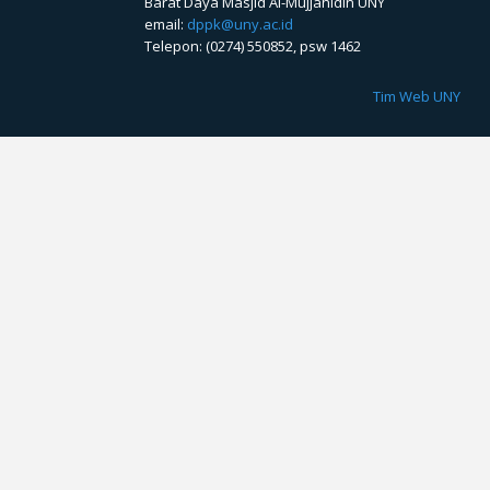
Barat Daya Masjid Al-Mujjahidin UNY
email:
dppk@uny.ac.id
Telepon: (0274) 550852, psw 1462
Tim Web UNY