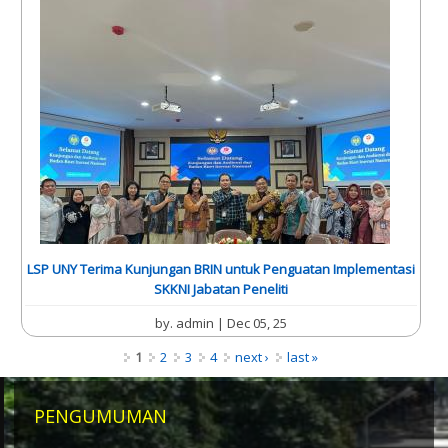
LSP UNY Terima Kunjungan BRIN untuk Penguatan Implementasi
SKKNI Jabatan Peneliti
by.
admin
| Dec 05, 25
Pages
1
2
3
4
next ›
last »
PENGUMUMAN