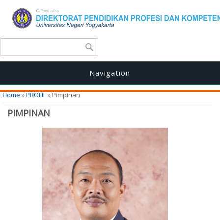
Search form
Search
Navigation
You are here
Home
»
PROFIL
» Pimpinan
PIMPINAN